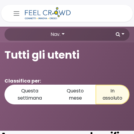
Passa al contenuto
Nav.
Tutti gli utenti
Classifica per:
Questa
Questo
In
settimana
mese
assoluto